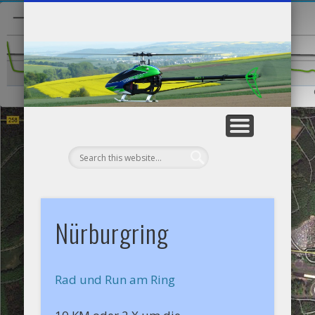
WIE ALLES BEGANN…
SCHIFFSMODELLE
SENDER / LADER
MODELLFLUG
HENK’S BLOG
SONSTIGE
LAUFEN
He
Nürburgring
Rad und Run am Ring