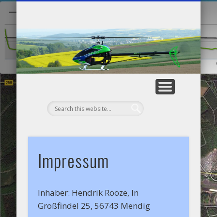
WIE ALLES BEGANN…
SCHIFFSMODELLE
SENDER / LADER
MODELLFLUG
HENK’S BLOG
SONSTIGE
LAUFEN
He
Impressum
Inhaber: Hendrik Rooze, In
Großfindel 25, 56743 Mendig