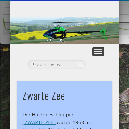
WIE ALLES BEGANN…
SCHIFFSMODELLE
SENDER / LADER
MODELLFLUG
HENK’S BLOG
SONSTIGE
LAUFEN
He
Zwarte Zee
Der Hochseeschlepper
„ZWARTE ZEE“
wurde 1963 in