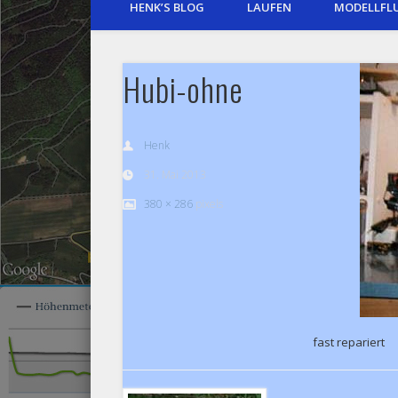
HENK’S BLOG
LAUFEN
MODELLFL
Hubi-ohne
Henk
31. Mai 2013
380 × 286
pixels
fast repariert