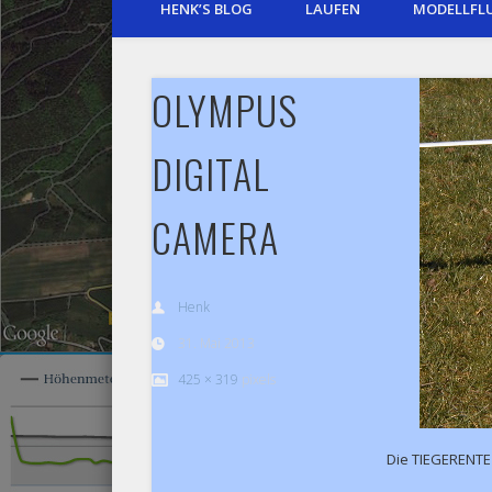
HENK’S BLOG
LAUFEN
MODELLFL
OLYMPUS
DIGITAL
CAMERA
Henk
31. Mai 2013
425 × 319
pixels
Die TIEGERENTE